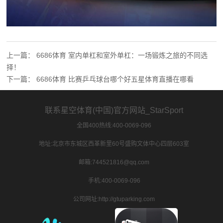
上一篇：
6686体育 室内单杠和室外单杠：一场锻炼之旅的不同选
择！
下一篇：
6686体育 比赛乒乓球台哪个好五星体育直播在哪看
联系星空体育(中国)官方网站_StarSport
全国400热线:400-0069-096
地址:北京市东城区西革新里60号盛购文体中心四层603室
邮箱:744521816@qq.com
手机:400-0069-096
公司网址:http://gtuparking.com