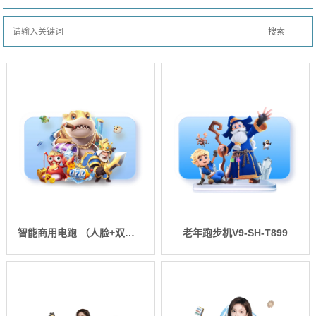
智能商用电跑 （人脸+双屏智能版） SH-T5921T-T3（V9TT）
老年跑步机V9-SH-T899